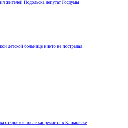
вил жителей Подольска депутат Госдумы
кой детской больнице никто не пострадал
ва откроется после капремонта в Климовске