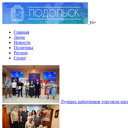
16+
Главная
Люди
Новости
Политика
Регион
Спорт
Лучших работников торговли наг