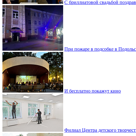
С бриллиатовой свадьбой поздра
При пожаре в подсобке в Подольс
И бесплатно покажут кино
Филиал Центра детского творчест