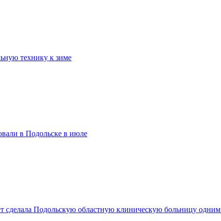
ьную технику к зиме
вали в Подольске в июле
лет сделала Подольскую областную клиническую больницу одни