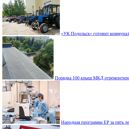
«УК Подольск» готовит коммунал
Порядка 100 крыш МКД отремонтиро
Народная программа ЕР за пять 