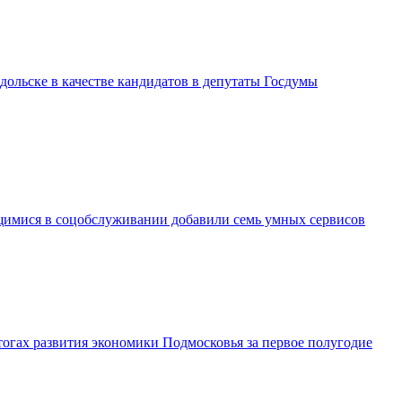
дольске в качестве кандидатов в депутаты Госдумы
имися в соцобслуживании добавили семь умных сервисов
огах развития экономики Подмосковья за первое полугодие