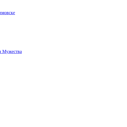
имовске
н Мужества