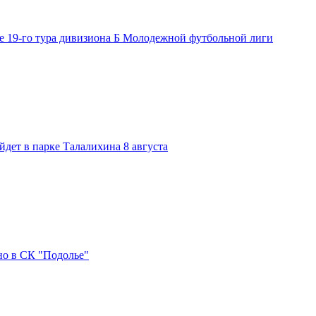
е 19-го тура дивизиона Б Молодежной футбольной лиги
дет в парке Талалихина 8 августа
но в СК "Подолье"