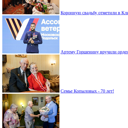
Коронную свадьбу отметили в Кл
Артему Горшенину вручили орде
Семье Копыловых - 70 лет!