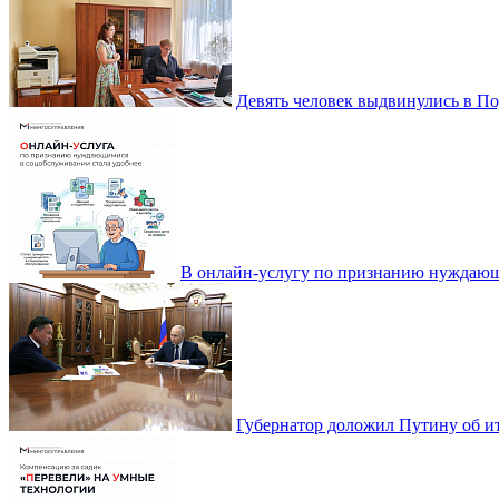
Девять человек выдвинулись в По
В онлайн-услугу по признанию нуждающ
Губернатор доложил Путину об ит