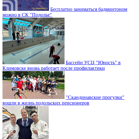
Бесплатно заниматься бадминтоном
можно в СК "Подолье"
Бассейн УСЦ "Юность" в
Климовске вновь работает после профилактики
"Скандинавские прогулки"
вошли в жизнь подольских пенсионеров