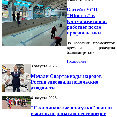
Бассейн УСЦ
"Юность" в
Климовске вновь
работает после
профилактики
За короткий промежуток
времени проведена
большая работа.
Подробнее
3 августа 2026
Медали Спартакиады народов
России завоевали подольские
дзюдоисты
4 августа 2026
"Скандинавские прогулки" вошли
в жизнь подольских пенсионеров