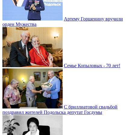
Артему Горшенину вручили
орден Мужества
Семье Копыловых - 70 лет!
С бриллиатовой свадьбой
поздравил жителей Подольска депутат Госдумы