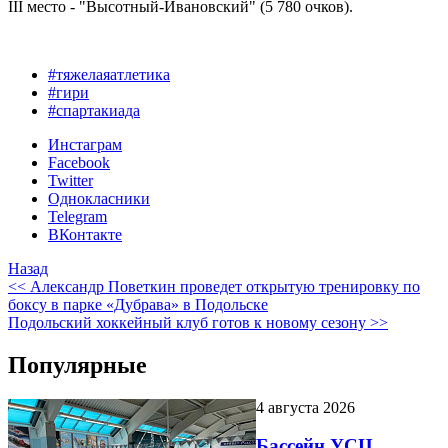
III место - "Высотный-Ивановский" (5 780 очков).
#тяжелаяатлетика
#гири
#спартакиада
Инстаграм
Facebook
Twitter
Однокласники
Telegram
ВКонтакте
Назад
<< Александр Поветкин проведет открытую тренировку по
боксу в парке «Дубрава» в Подольске
Подольский хоккейный клуб готов к новому сезону >>
Популярные
4 августа 2026
Бассейн УСЦ