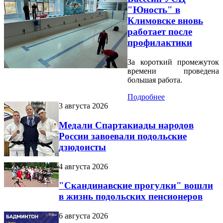
"Юность" в
Климовске вновь
работает после
профилактики
За короткий промежуток
времени проведена
большая работа.
Подробнее
3 августа 2026
Медали Спартакиады народов
России завоевали подольские
дзюдоисты
4 августа 2026
"Скандинавские прогулки" вошли
в жизнь подольских пенсионеров
6 августа 2026