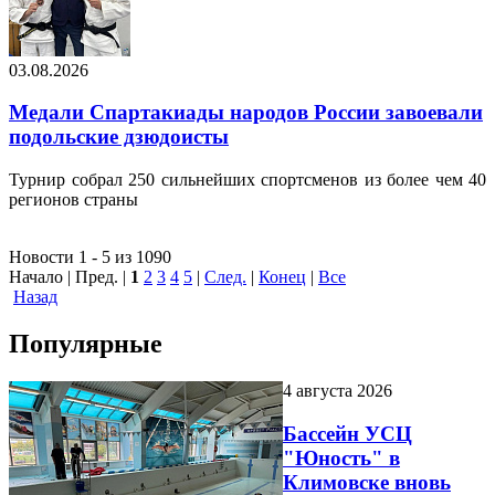
03.08.2026
Медали Спартакиады народов России завоевали
подольские дзюдоисты
Турнир собрал 250 сильнейших спортсменов из более чем 40
регионов страны
Новости 1 - 5 из 1090
Начало | Пред. |
1
2
3
4
5
|
След.
|
Конец
|
Все
Назад
Популярные
4 августа 2026
Бассейн УСЦ
"Юность" в
Климовске вновь