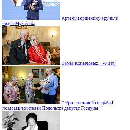
Артему Горшенину вручили
орден Мужества
Семье Копыловых - 70 лет!
С бриллиатовой свадьбой
поздравил жителей Подольска депутат Госдумы