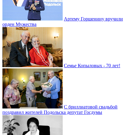
Артему Горшенину вручили
орден Мужества
Семье Копыловых - 70 лет!
С бриллиатовой свадьбой
поздравил жителей Подольска депутат Госдумы