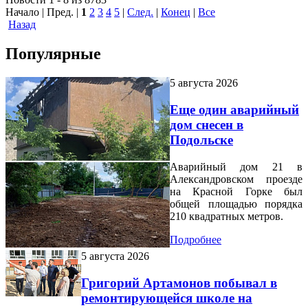
Начало | Пред. |
1
2
3
4
5
|
След.
|
Конец
|
Все
Назад
Популярные
5 августа 2026
Еще один аварийный
дом снесен в
Подольске
Аварийный дом 21 в
Александровском проезде
на Красной Горке был
общей площадью порядка
210 квадратных метров.
Подробнее
5 августа 2026
Григорий Артамонов побывал в
ремонтирующейся школе на