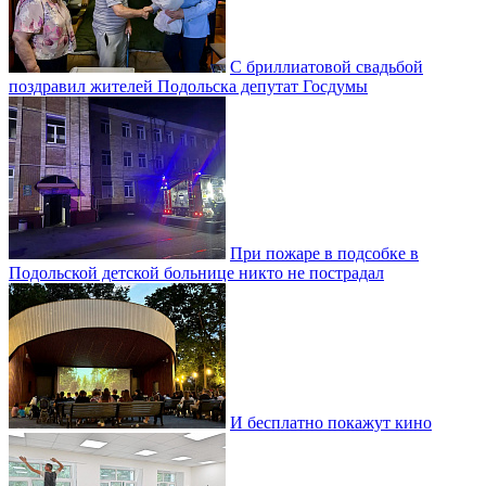
С бриллиатовой свадьбой
поздравил жителей Подольска депутат Госдумы
При пожаре в подсобке в
Подольской детской больнице никто не пострадал
И бесплатно покажут кино