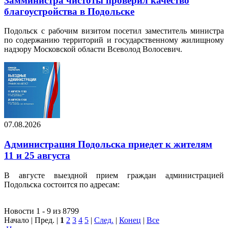
Замминистра чистоты проверил качество
благоустройства в Подольске
Подольск с рабочим визитом посетил заместитель министра
по содержанию территорий и государственному жилищному
надзору Московской области Всеволод Волосевич.
07.08.2026
Администрация Подольска приедет к жителям
11 и 25 августа
В августе выездной прием граждан администрацией
Подольска состоится по адресам:
Новости 1 - 9 из 8799
Начало | Пред. |
1
2
3
4
5
|
След.
|
Конец
|
Все