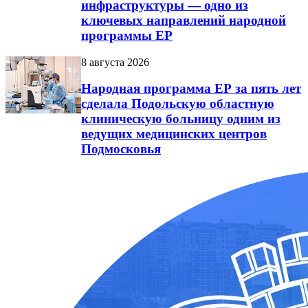
инфраструктуры — одно из
ключевых направлений народной
программы ЕР
8 августа 2026
Народная программа ЕР за пять лет
сделала Подольскую областную
клиническую больницу одним из
ведущих медицинских центров
Подмосковья