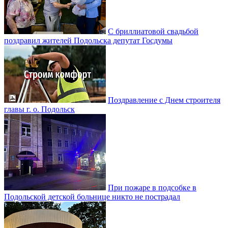
С бриллиатовой свадьбой
поздравил жителей Подольска депутат Госдумы
Поздравление с Днем строителя
главы г. о. Подольск
При пожаре в подсобке в
Подольской детской больнице никто не пострадал