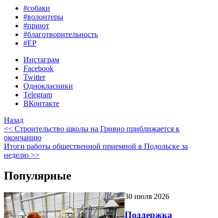
#собаки
#волонтеры
#приют
#благотворительность
#ЕР
Инстаграм
Facebook
Twitter
Однокласники
Telegram
ВКонтакте
Назад
<< Строительство школы на Гривно приближается к
окончанию
Итоги работы общественной приемной в Подольске за
неделю >>
Популярные
30 июля 2026
Поддержка