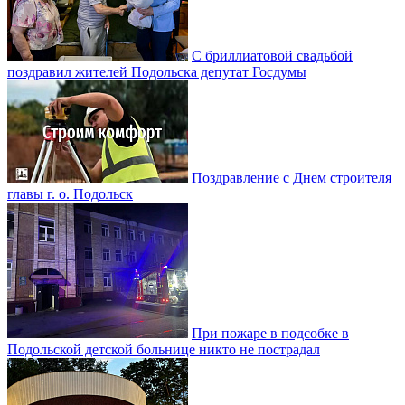
С бриллиатовой свадьбой
поздравил жителей Подольска депутат Госдумы
Поздравление с Днем строителя
главы г. о. Подольск
При пожаре в подсобке в
Подольской детской больнице никто не пострадал