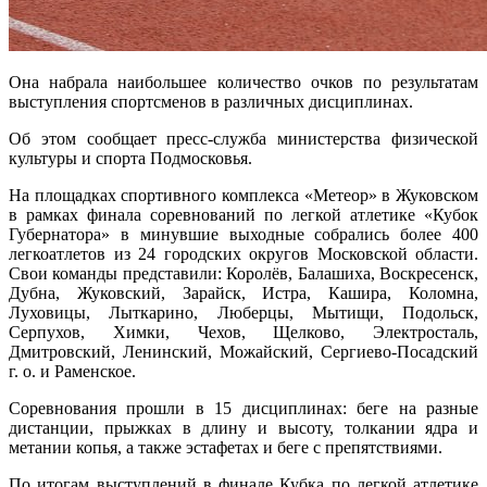
Она набрала наибольшее количество очков по результатам
выступления спортсменов в различных дисциплинах.
Об этом сообщает пресс-служба министерства физической
культуры и спорта Подмосковья.
На площадках спортивного комплекса «Метеор» в Жуковском
в рамках финала соревнований по легкой атлетике «Кубок
Губернатора» в минувшие выходные собрались более 400
легкоатлетов из 24 городских округов Московской области.
Свои команды представили: Королёв, Балашиха, Воскресенск,
Дубна, Жуковский, Зарайск, Истра, Кашира, Коломна,
Луховицы, Лыткарино, Люберцы, Мытищи, Подольск,
Серпухов, Химки, Чехов, Щелково, Электросталь,
Дмитровский, Ленинский, Можайский, Сергиево-Посадский
г. о. и Раменское.
Соревнования прошли в 15 дисциплинах: беге на разные
дистанции, прыжках в длину и высоту, толкании ядра и
метании копья, а также эстафетах и беге с препятствиями.
По итогам выступлений в финале Кубка по легкой атлетике