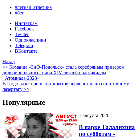
#легкая_атлетика
#бег
Инстаграм
Facebook
Twitter
Однокласники
Telegram
ВКонтакте
Назад
<< Команда «ЗиО-Подольск» стала серебряным призером
дивизионального этапа XIV летней спартакиады
«Атомиада-2023»
В Подольске прошло открытое первенство по спортивному
лазертагу >>
Популярные
1 августа 2026
В парке Талалихина
по субботам -