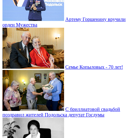
Артему Горшенину вручили
орден Мужества
Семье Копыловых - 70 лет!
С бриллиатовой свадьбой
поздравил жителей Подольска депутат Госдумы