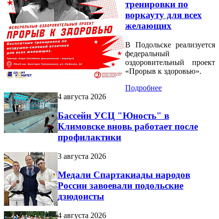
тренировки по
воркауту для всех
желающих
В Подольске реализуется
федеральный
оздоровительный проект
«Прорыв к здоровью».
Подробнее
4 августа 2026
Бассейн УСЦ "Юность" в
Климовске вновь работает после
профилактики
3 августа 2026
Медали Спартакиады народов
России завоевали подольские
дзюдоисты
4 августа 2026