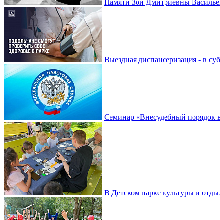
Памяти Зои Дмитриевны Василье
Выездная диспансеризация - в су
Семинар «Внесудебный порядок в
В Детском парке культуры и отды