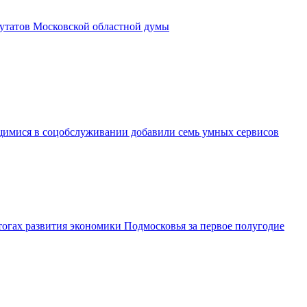
утатов Московской областной думы
имися в соцобслуживании добавили семь умных сервисов
огах развития экономики Подмосковья за первое полугодие