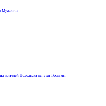
н Мужества
вил жителей Подольска депутат Госдумы