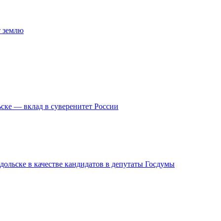
т землю
ске — вклад в суверенитет России
дольске в качестве кандидатов в депутаты Госдумы