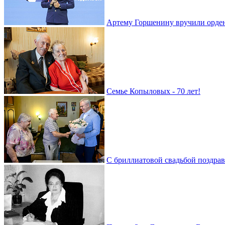
Артему Горшенину вручили орде
Семье Копыловых - 70 лет!
С бриллиатовой свадьбой поздра