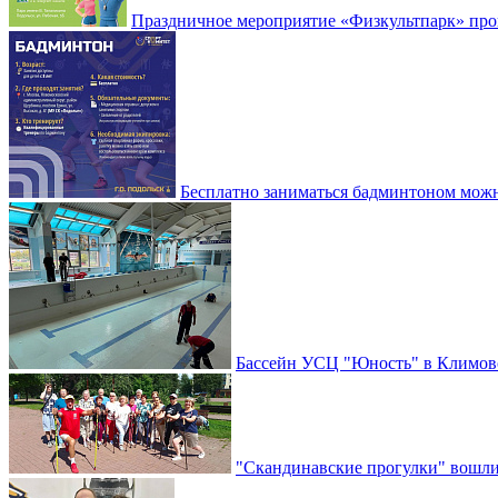
Праздничное мероприятие «Физкультпарк» прой
Бесплатно заниматься бадминтоном мож
Бассейн УСЦ "Юность" в Климовс
"Скандинавские прогулки" вошли