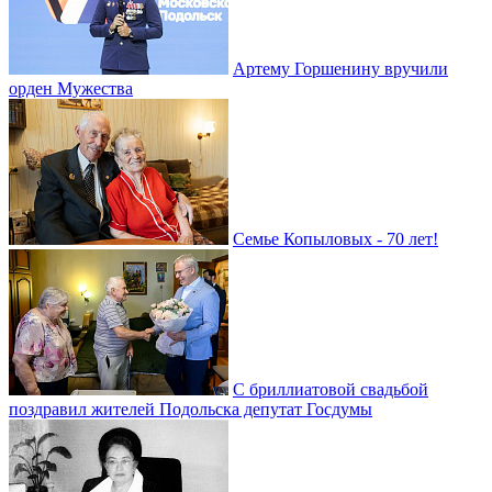
Артему Горшенину вручили
орден Мужества
Семье Копыловых - 70 лет!
С бриллиатовой свадьбой
поздравил жителей Подольска депутат Госдумы