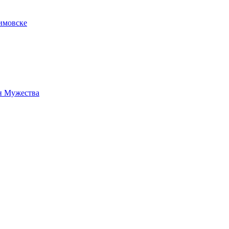
имовске
н Мужества