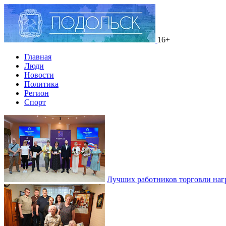
16+
Главная
Люди
Новости
Политика
Регион
Спорт
Лучших работников торговли наг