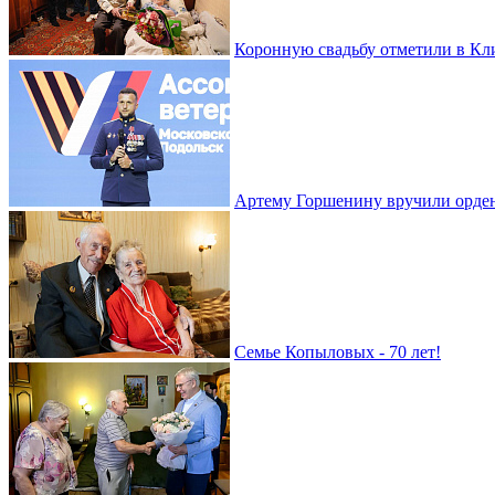
Коронную свадьбу отметили в Кл
Артему Горшенину вручили орде
Семье Копыловых - 70 лет!