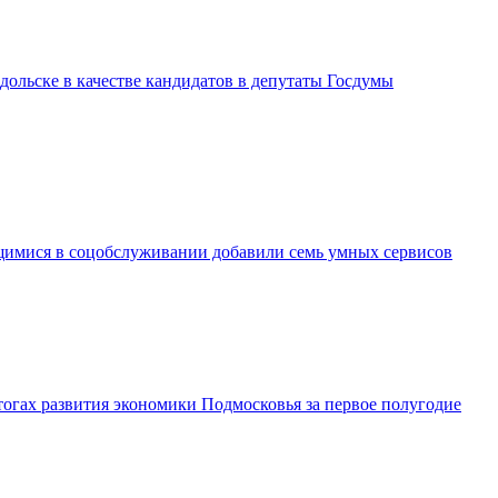
дольске в качестве кандидатов в депутаты Госдумы
имися в соцобслуживании добавили семь умных сервисов
огах развития экономики Подмосковья за первое полугодие