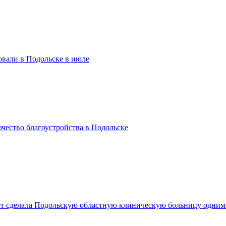
вали в Подольске в июле
чество благоустройства в Подольске
лет сделала Подольскую областную клиническую больницу одни