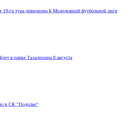
е 19-го тура дивизиона Б Молодежной футбольной лиги
дет в парке Талалихина 8 августа
но в СК "Подолье"