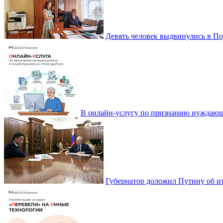
Девять человек выдвинулись в По
В онлайн-услугу по признанию нуждающ
Губернатор доложил Путину об ит