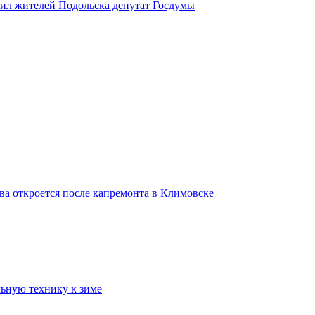
вил жителей Подольска депутат Госдумы
ва откроется после капремонта в Климовске
ьную технику к зиме