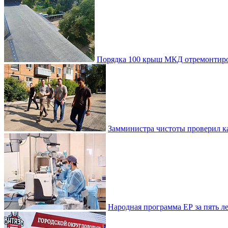
Порядка 100 крыш МКД отремонтиро
Замминистра чистоты проверил ка
Народная программа ЕР за пять 