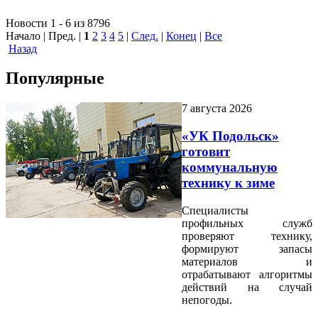
Новости 1 - 6 из 8796
Начало | Пред. |
1
2
3
4
5
|
След.
|
Конец
|
Все
Назад
Популярные
7 августа 2026
«УК Подольск»
готовит
коммунальную
технику к зиме
Специалисты
профильных служб
проверяют технику,
формируют запасы
материалов и
отрабатывают алгоритмы
действий на случай
непогоды.