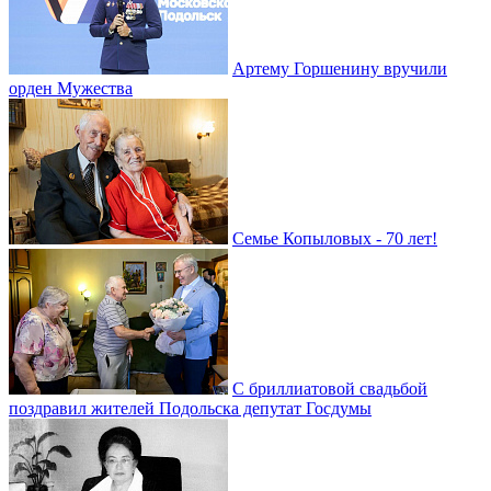
Артему Горшенину вручили
орден Мужества
Семье Копыловых - 70 лет!
С бриллиатовой свадьбой
поздравил жителей Подольска депутат Госдумы