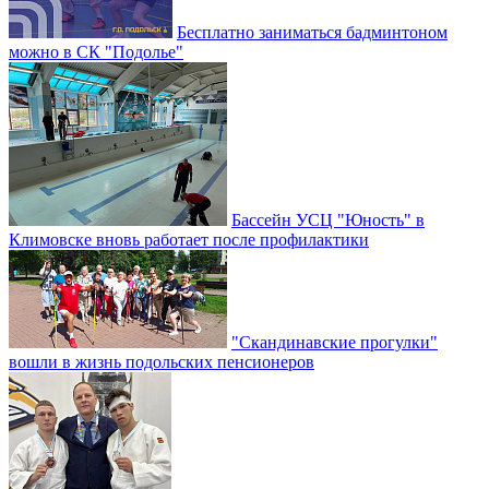
Бесплатно заниматься бадминтоном
можно в СК "Подолье"
Бассейн УСЦ "Юность" в
Климовске вновь работает после профилактики
"Скандинавские прогулки"
вошли в жизнь подольских пенсионеров