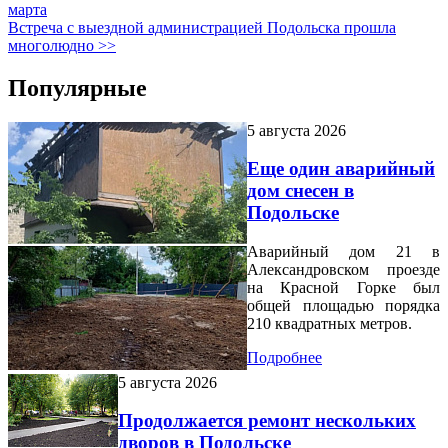
марта
Встреча с выездной администрацией Подольска прошла
многолюдно >>
Популярные
5 августа 2026
Еще один аварийный
дом снесен в
Подольске
Аварийный дом 21 в
Александровском проезде
на Красной Горке был
общей площадью порядка
210 квадратных метров.
Подробнее
5 августа 2026
Продолжается ремонт нескольких
дворов в Подольске