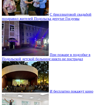
С бриллиатовой свадьбой
поздравил жителей Подольска депутат Госдумы
При пожаре в подсобке в
Подольской детской больнице никто не пострадал
И бесплатно покажут кино