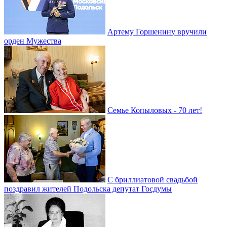
Артему Горшенину вручили
орден Мужества
Семье Копыловых - 70 лет!
С бриллиатовой свадьбой
поздравил жителей Подольска депутат Госдумы