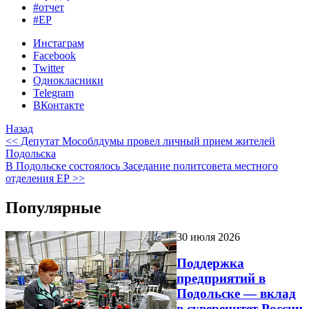
#отчет
#ЕР
Инстаграм
Facebook
Twitter
Однокласники
Telegram
ВКонтакте
Назад
<< Депутат Мособлдумы провел личный прием жителей
Подольска
В Подольске состоялось Заседание политсовета местного
отделения ЕР >>
Популярные
30 июля 2026
Поддержка
предприятий в
Подольске — вклад
в суверенитет России