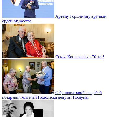
Артему Горшенину вручили
орден Мужества
Семье Копыловых - 70 лет!
С бриллиатовой свадьбой
поздравил жителей Подольска депутат Госдумы