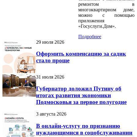
ремонтом в
многоквартирном доме,
можно с помощью
приложения
«Госуслуги.Дом».
Подробнее
29 июля 2026
Оформить компенсацию за садик
стало проще
31 июля 2026
Губернатор доложил Путину об
итогах развития экономики
Подмосковья за первое полугодие
3 августа 2026
В онлайн-услугу по признанию
нуждающимися в соцобслуживании