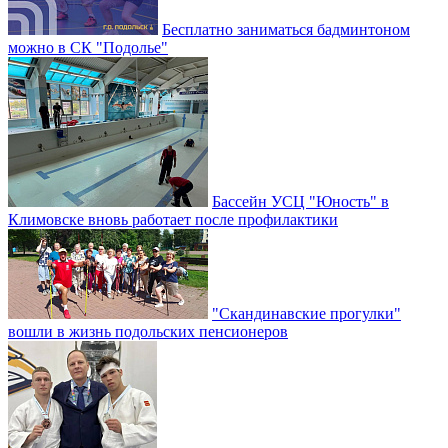
Бесплатно заниматься бадминтоном
можно в СК "Подолье"
Бассейн УСЦ "Юность" в
Климовске вновь работает после профилактики
"Скандинавские прогулки"
вошли в жизнь подольских пенсионеров