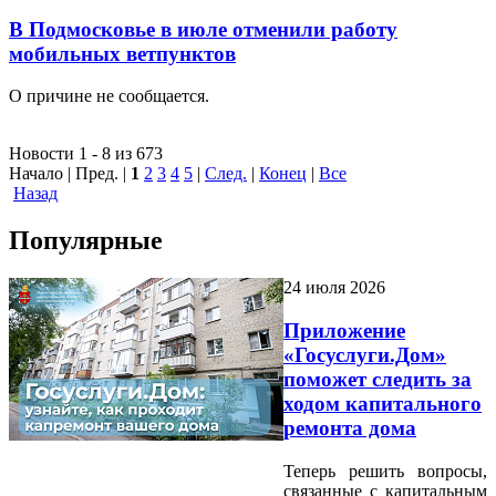
В Подмосковье в июле отменили работу
мобильных ветпунктов
О причине не сообщается.
Новости 1 - 8 из 673
Начало | Пред. |
1
2
3
4
5
|
След.
|
Конец
|
Все
Назад
Популярные
24 июля 2026
Приложение
«Госуслуги.Дом»
поможет следить за
ходом капитального
ремонта дома
Теперь решить вопросы,
связанные с капитальным