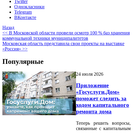
Twitter
Однокласники
Telegram
ВКонтакте
Назад
<< В Московской области провели осмотр 100 % баз хранения
коммунальной техники муниципалитетов
Московская область представила свои проекты на выставке
«Россия» >>
Популярные
24 июля 2026
Приложение
«Госуслуги.Дом»
поможет следить за
ходом капитального
ремонта дома
Теперь решить вопросы,
связанные с капитальным