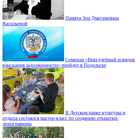
Памяти Зои Дмитриевны
Васильевой
Семинар «Внесудебный порядок
взыскания задолженности» пройдет в Подольске
В Детском парке культуры и
отдыха состоялся мастер-класс по созданию открытки-
линогравюры