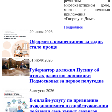
ремонтом в
многоквартирном доме,
можно с помощью
приложения
«Госуслуги.Дом».
Подробнее
29 июля 2026
Оформить компенсацию за садик
стало проще
31 июля 2026
Губернатор доложил Путину об
итогах развития экономики
Подмосковья за первое полугодие
3 августа 2026
В онлайн-услугу по признанию
нуждающимися в соцобслуживании
добавили семь умных сервисов