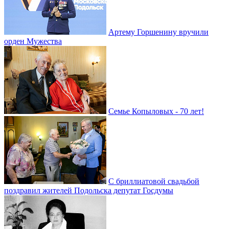
Артему Горшенину вручили
орден Мужества
Семье Копыловых - 70 лет!
С бриллиатовой свадьбой
поздравил жителей Подольска депутат Госдумы