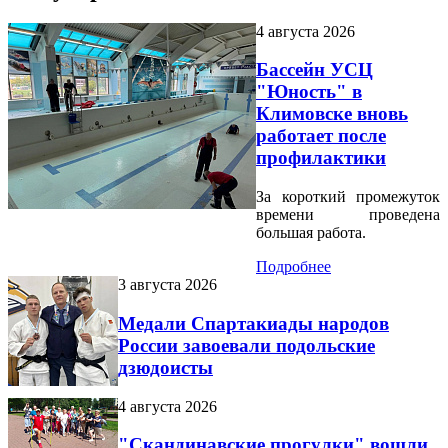
4 августа 2026
Бассейн УСЦ
"Юность" в
Климовске вновь
работает после
профилактики
За короткий промежуток
времени проведена
большая работа.
Подробнее
3 августа 2026
Медали Спартакиады народов
России завоевали подольские
дзюдоисты
4 августа 2026
"Скандинавские прогулки" вошли