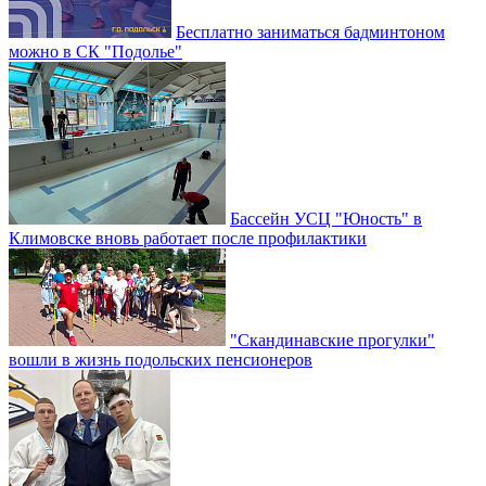
Бесплатно заниматься бадминтоном
можно в СК "Подолье"
Бассейн УСЦ "Юность" в
Климовске вновь работает после профилактики
"Скандинавские прогулки"
вошли в жизнь подольских пенсионеров