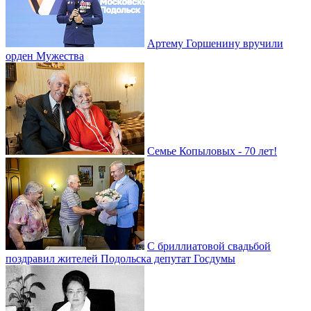
Артему Горшенину вручили
орден Мужества
Семье Копыловых - 70 лет!
С бриллиатовой свадьбой
поздравил жителей Подольска депутат Госдумы