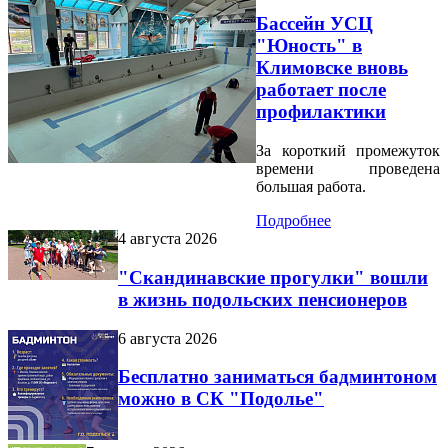
Бассейн УСЦ
"Юность" в
Климовске вновь
работает после
профилактики
За короткий промежуток
времени проведена
большая работа.
Подробнее
4 августа 2026
"Скандинавские прогулки" вошли
в жизнь подольских пенсионеров
6 августа 2026
Бесплатно заниматься бадминтоном
можно в СК "Подолье"