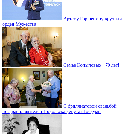
Артему Горшенину вручили
орден Мужества
Семье Копыловых - 70 лет!
С бриллиатовой свадьбой
поздравил жителей Подольска депутат Госдумы