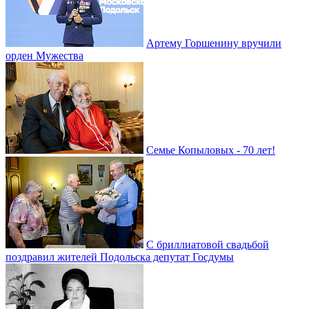
Артему Горшенину вручили
орден Мужества
Семье Копыловых - 70 лет!
С бриллиатовой свадьбой
поздравил жителей Подольска депутат Госдумы