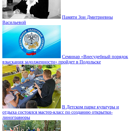
Памяти Зои Дмитриевны
Васильевой
Семинар «Внесудебный порядок
взыскания задолженности» пройдет в Подольске
В Детском парке культуры и
отдыха состоялся мастер-класс по созданию открытки-
линогравюры