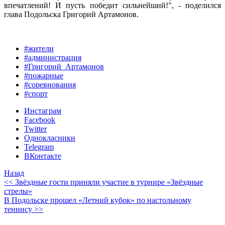
впечатлений! И пусть победит сильнейший!", - поделился
глава Подольска Григорий Артамонов.
#жители
#администрация
#Григорий_Артамонов
#пожарные
#соревнования
#спорт
Инстаграм
Facebook
Twitter
Однокласники
Telegram
ВКонтакте
Назад
<< Звёздные гости приняли участие в турнире «Звёздные
стрелы»
В Подольске прошел «Летний кубок» по настольному
теннису >>