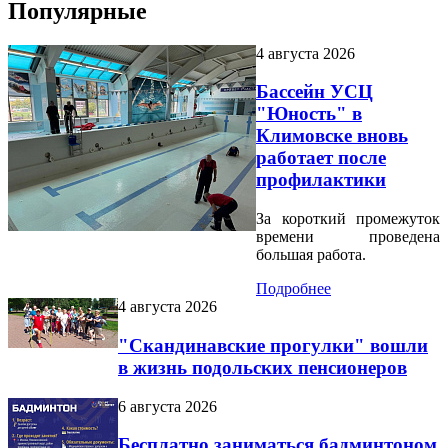
Популярные
4 августа 2026
Бассейн УСЦ
"Юность" в
Климовске вновь
работает после
профилактики
За короткий промежуток
времени проведена
большая работа.
Подробнее
4 августа 2026
"Скандинавские прогулки" вошли
в жизнь подольских пенсионеров
6 августа 2026
Бесплатно заниматься бадминтоном