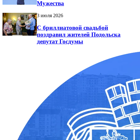
Мужества
3 июля 2026
С бриллиатовой свадьбой
поздравил жителей Подольска
депутат Госдумы