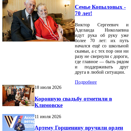
Семье Копыловых -
70 лет!
Виктор Сергеевич и
Аделаида Николаевна
идут рука об руку уже
более 70 лет: их путь
начался ещё со школьной
скамьи, а с тех пор они ни
разу не свернули с дороги,
где главное — быть рядом
и поддерживать друг
друга в любой ситуации.
Подробнее
18 июля 2026
Коронную свадьбу отметили в
Климовске
11 июля 2026
Артему Горшенину вручили орден