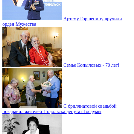
Артему Горшенину вручили
орден Мужества
Семье Копыловых - 70 лет!
С бриллиатовой свадьбой
поздравил жителей Подольска депутат Госдумы