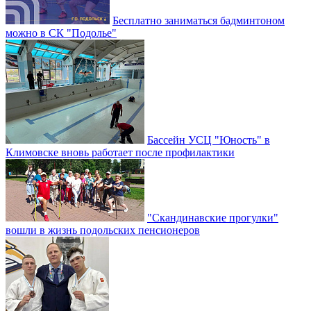
Бесплатно заниматься бадминтоном
можно в СК "Подолье"
Бассейн УСЦ "Юность" в
Климовске вновь работает после профилактики
"Скандинавские прогулки"
вошли в жизнь подольских пенсионеров