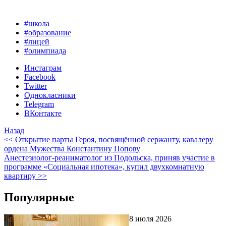
#школа
#образование
#лицей
#олимпиада
Инстаграм
Facebook
Twitter
Однокласники
Telegram
ВКонтакте
Назад
<< Открытие парты Героя, посвящённой сержанту, кавалеру
ордена Мужества Константину Попову
Анестезиолог-реаниматолог из Подольска, приняв участие в
программе «Социальная ипотека», купил двухкомнатную
квартиру >>
Популярные
8 июля 2026